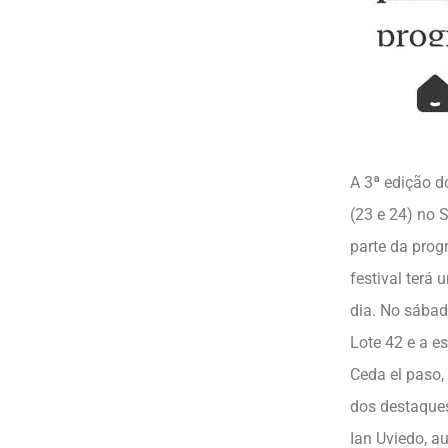
A 3ª edição d
(23 e 24) no 
parte da prog
festival terá
dia. No sábad
Lote 42 e a es
Ceda el paso,
dos destaque
Ian Uviedo, a