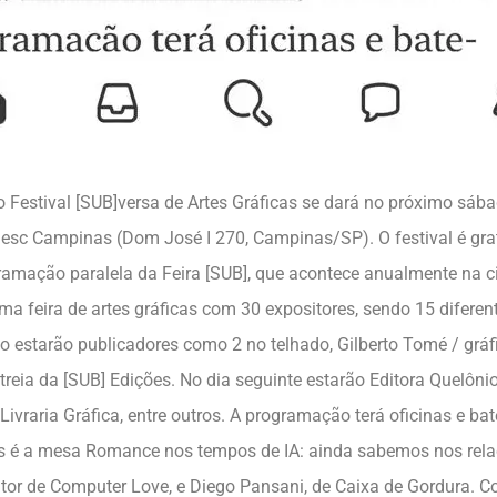
o Festival [SUB]versa de Artes Gráficas se dará no próximo sá
Sesc Campinas (Dom José I 270, Campinas/SP). O festival é grat
ramação paralela da Feira [SUB], que acontece anualmente na c
 uma feira de artes gráficas com 30 expositores, sendo 15 difere
o estarão publicadores como 2 no telhado, Gilberto Tomé / gráf
treia da [SUB] Edições. No dia seguinte estarão Editora Quelônio
 Livraria Gráfica, entre outros. A programação terá oficinas e b
s é a mesa Romance nos tempos de IA: ainda sabemos nos rela
utor de Computer Love, e Diego Pansani, de Caixa de Gordura. Co