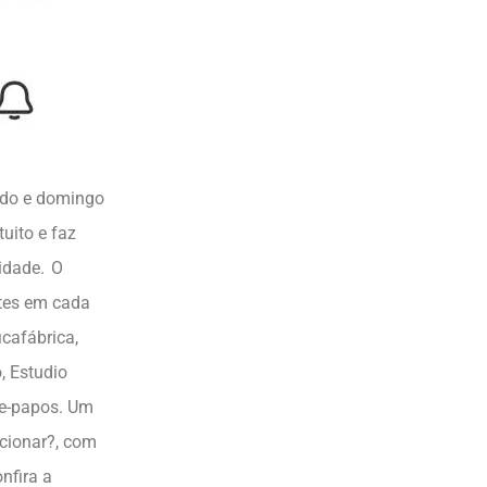
bado e domingo
uito e faz
idade. O
ntes em cada
icafábrica,
, Estudio
ate-papos. Um
cionar?, com
nfira a