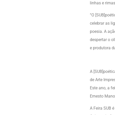
linhas e rima
“O [SUB]poéti
celebrar as l
poesia. A açã
despertar o o
e produtora da
A [SUB]poétic
de Arte Impr
Este ano, a f
Ernesto Manoe
A Feira SUB é