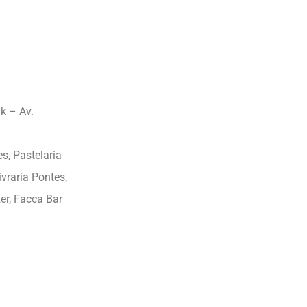
k – Av.
s, Pastelaria
vraria Pontes,
er, Facca Bar