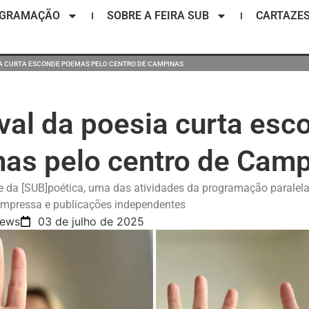
OGRAMAÇÃO
SOBRE A FEIRA SUB
CARTAZE
IA CURTA ESCONDE POEMAS PELO CENTRO DE CAMPINAS
val da poesia curta esc
as pelo centro de Camp
e da [SUB]poética, uma das atividades da programação paralela
 impressa e publicações independentes
News
03 de julho de 2025