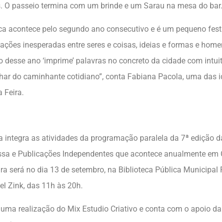
s. O passeio termina com um brinde e um Sarau na mesa do bar
ca acontece pelo segundo ano consecutivo e é um pequeno fest
igações inesperadas entre seres e coisas, ideias e formas e hom
o desse ano ‘imprime’ palavras no concreto da cidade com intui
lhar do caminhante cotidiano”, conta Fabiana Pacola, uma das 
 Feira.
a integra as atividades da programação paralela da 7ª edição d
essa e Publicações Independentes que acontece anualmente em
eira será no dia 13 de setembro, na Biblioteca Pública Municipal
l Zink, das 11h às 20h.
 uma realização do Mix Estudio Criativo e conta com o apoio da