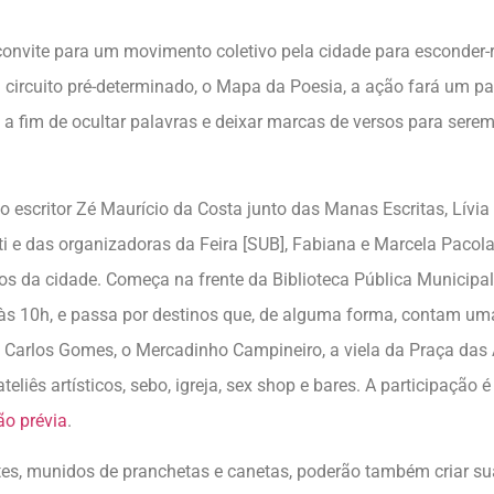
onvite para um movimento coletivo pela cidade para esconder-r
m circuito pré-determinado, o Mapa da Poesia, a ação fará um pa
l a fim de ocultar palavras e deixar marcas de versos para sere
lo escritor Zé Maurício da Costa junto das Manas Escritas, Lívia
ti e das organizadoras da Feira [SUB], Fabiana e Marcela Pacola,
tos da cidade. Começa na frente da Biblioteca Pública Municipal
às 10h, e passa por destinos que, de alguma forma, contam uma
Carlos Gomes, o Mercadinho Campineiro, a viela da Praça das 
teliês artísticos, sebo, igreja, sex shop e bares. A participação é
ão prévia
.
tes, munidos de pranchetas e canetas, poderão também criar su