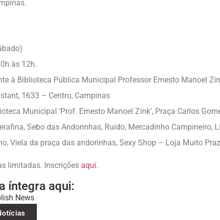
ampinas.
sábado)
10h às 12h.
nte à Biblioteca Pública Municipal Professor Ernesto Manoel Zin
stant, 1633 – Centro, Campinas
lioteca Municipal ‘Prof. Ernesto Manoel Zink’, Praça Carlos Gome
Serafina, Sebo das Andorinhas, Ruído, Mercadinho Campineiro, Li
mo, Viela da praça das andorinhas, Sexy Shop – Loja Muito Praz
as limitadas. Inscrições
aqui
.
a íntegra aqui:
blish News
Notícias