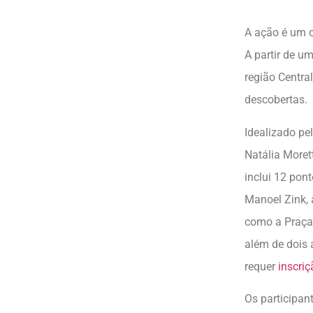
A ação é um c
A partir de u
região Centra
descobertas.
Idealizado pe
Natália Moret
inclui 12 pon
Manoel Zink, 
como a Praça 
além de dois a
requer
inscriç
Os participan