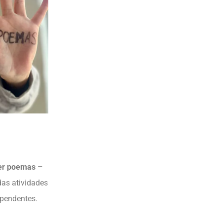
er poemas –
das atividades
ependentes.