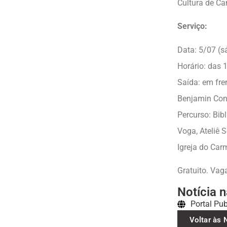
Cultura de C
Serviço:
Data: 5/07 (
Horário: das 
Saída: em fre
Benjamin Con
Percurso: Bib
Voga, Ateliê 
Igreja do Car
Gratuito. Vag
Notícia n
Portal Pu
Voltar às 