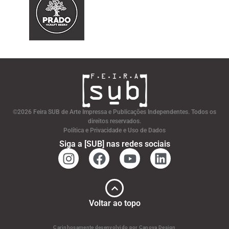
©2026 Feira SUB de Arte Impressa e Publicações Independentes. Todos os
direitos reservados.
Política e Privacidade e Uso de Dados
Siga a [SUB] nas redes sociais
Voltar ao topo
Carinhosamente desenvolvido por Canova Design